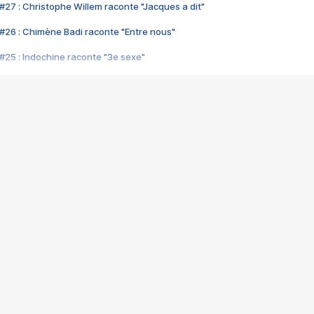
#27 : Christophe Willem raconte "Jacques a dit"
#26 : Chimène Badi raconte "Entre nous"
#25 : Indochine raconte "3e sexe"
#24 : Zaho raconte "C'est chelou"
#23 : Patrick Bruel raconte "Au café des délices"
#22 : Kyo raconte "Le chemin"
#21 : Nolwenn Leroy raconte "Cassé"
#20 : Patrick Hernandez raconte "Born to be alive"
#19 : Lorie raconte "Près de moi"
#18 : Michael Jones raconte "A nos actes manqués" (avec Jean-Jacque
#17 : Khaled raconte "Aïcha"
#16 : Corneille raconte "Parce qu'on vient de loin"
#15 : Indochine raconte "L'aventurier"