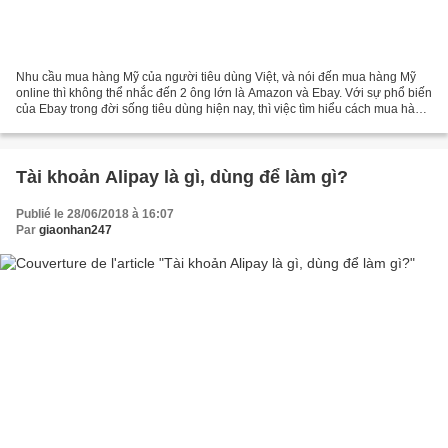
Nhu cầu mua hàng Mỹ của người tiêu dùng Việt, và nói đến mua hàng Mỹ
online thì không thể nhắc đến 2 ông lớn là Amazon và Ebay. Với sự phổ biến
của Ebay trong đời sống tiêu dùng hiện nay, thì việc tìm hiểu cách mua hàng
trên Ebay ship về Việt Nam là điều...
Tài khoản Alipay là gì, dùng để làm gì?
Publié le 28/06/2018 à 16:07
Par
giaonhan247